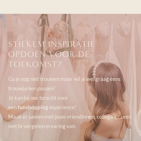
STIEKEM INSPIRATIE
OPDOEN VOOR DE
TOEKOMST?
Ga je nog niet trouwen maar wil je wel graag eens
trouwjurken passen?
Je kan bij ons terecht voor
een
funshopping
experience!
Maak er samen met jouw vriendinnen, collega’s, … een
niet te vergeten ervaring van.